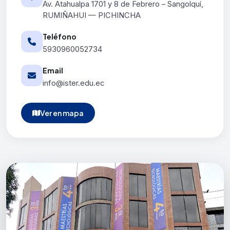
Av. Atahualpa 1701 y 8 de Febrero – Sangolquí,
RUMIÑAHUI — PICHINCHA
Teléfono
5930960052734
Email
info@ister.edu.ec
Ver en mapa