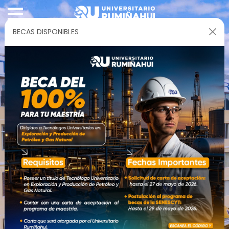
BECAS DISPONIBLES
Asistente Virtual RU
Asistente Virtual · En línea
ADMISIONES ABIERTAS
Universitario Rumiñahui
Liderando el futuro de la educación tecnológica con
excelencia académica y visión global.
Más Información
Ver Programas